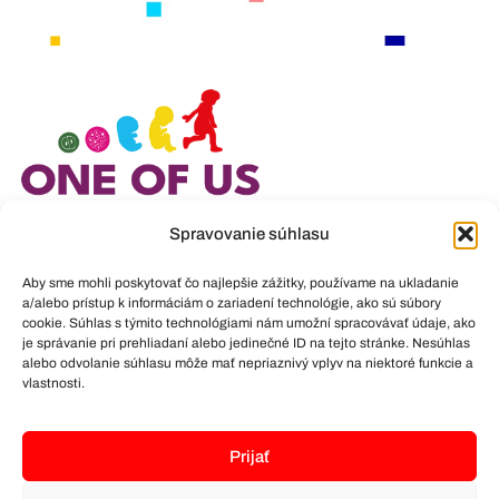
Avenue de l’Europe 33
Spravovanie súhlasu
7330 Saint-Ghislain
Belgicko
Aby sme mohli poskytovať čo najlepšie zážitky, používame na ukladanie
a/alebo prístup k informáciám o zariadení technológie, ako sú súbory
cookie. Súhlas s týmito technológiami nám umožní spracovávať údaje, ako
Právne upozornenie
je správanie pri prehliadaní alebo jedinečné ID na tejto stránke. Nesúhlas
alebo odvolanie súhlasu môže mať nepriaznivý vplyv na niektoré funkcie a
vlastnosti.
O NÁS
GET INFORMED
Prijať
GET INVOLVED