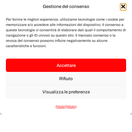
surrogata commerciale sfruttata" è
Gestione del consenso
fondamentale perché collega la maternità
Per fornire le migliori esperienze, utilizziamo tecnologie come i cookie per
surrogata a questioni più ampie legate alla
memorizzare e/o accedere alle informazioni del dispositivo. Il consenso a
queste tecnologie ci consentirà di elaborare dati quali il comportamento di
tratta, come il lavoro forzato, la mercificazione
navigazione o gli ID univoci su questo sito. Il mancato consenso o la
revoca del consenso possono influire negativamente su alcune
e la persistente domanda di pratiche di
caratteristiche e funzioni.
sfruttamento. Questo collegamento sottolinea
la necessità di affrontare la maternità surrogata
Accettare
come parte di una strategia globale per
combattere la tratta di esseri umani.
Rifiuto
Il contesto più ampio: Affrontare
Visualizza le preferenze
le cause profonde
{titolo}
{titolo}
L'articolo 16 della risoluzione delle Nazioni
Unite sottolinea che la tratta in tutte le sue