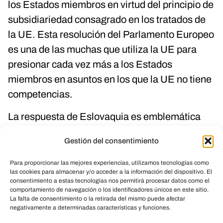
los Estados miembros en virtud del principio de
subsidiariedad consagrado en los tratados de
la UE. Esta resolución del Parlamento Europeo
es una de las muchas que utiliza la UE para
presionar cada vez más a los Estados
miembros en asuntos en los que la UE no tiene
competencias.
La respuesta de Eslovaquia es emblemática
del sentimiento de muchas naciones de la UE
Gestión del consentimiento
sobre la preservación de la autonomía cultural,
ética y jurídica. La resolución del Parlamento
Para proporcionar las mejores experiencias, utilizamos tecnologías como
las cookies para almacenar y/o acceder a la información del dispositivo. El
eslovaco del 5 de octubre hace referencia
consentimiento a estas tecnologías nos permitirá procesar datos como el
explícita a su Declaración de 2002 sobre la
comportamiento de navegación o los identificadores únicos en este sitio.
La falta de consentimiento o la retirada del mismo puede afectar
soberanía en asuntos culturales y éticos,
negativamente a determinadas características y funciones.
subrayando que estos ámbitos deben